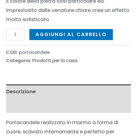
Il colore della pietra così particolare ed
impreziosito dalle venature chiare crea un effetto
molto sofisticato
Portacandele
AGGIUNGI AL CARRELLO
quantità
COD:
portacandele
Categoria:
Prodotti per la casa
Descrizione
Informazioni aggiuntive
Portacandele realizzato in marmo a forma di
cuore, scavato internamente e perfetto per