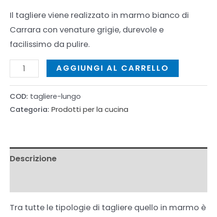
Il tagliere viene realizzato in marmo bianco di
Carrara con venature grigie, durevole e
facilissimo da pulire.
Tagliere
AGGIUNGI AL CARRELLO
da
portata
COD:
tagliere-lungo
Categoria:
Prodotti per la cucina
lungo
quantità
Descrizione
Informazioni aggiuntive
Tra tutte le tipologie di tagliere quello in marmo è