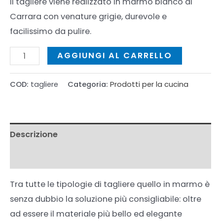
Il tagliere viene realizzato in marmo bianco di
Carrara con venature grigie, durevole e
facilissimo da pulire.
Tagliere
AGGIUNGI AL CARRELLO
da
portata
COD:
tagliere
Categoria:
Prodotti per la cucina
quantità
Descrizione
Informazioni aggiuntive
Tra tutte le tipologie di tagliere quello in marmo è
senza dubbio la soluzione più consigliabile: oltre
ad essere il materiale più bello ed elegante